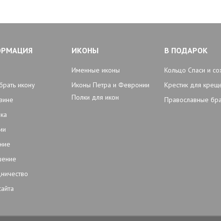
ОРМАЦИЯ
ИКОНЫ
В ПОДАРОК
Именные иконы
Кольцо Спаси и со
брать икону
Иконы Петра и Февронии
Крестик для крещ
Полки для икон
зине
Православные бр
ка
ии
ние
шение
ничество
сайта