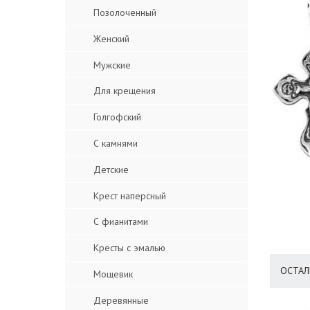
Позолоченный
Женский
Мужские
Для крещения
Голгофский
С камнями
Детские
Крест наперсный
С фианитами
Кресты с эмалью
ОСТАЛ
Мощевик
Деревянные