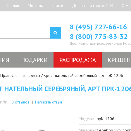
Скидки
Молитвы
Статьи
Доставка и список ПВЗ
О ма
8 (495) 727-66-16
8 (800) 775-83-32
(Бесплатно для всех регионов Росс
НИЯ
ПОДАРКИ
РАСПРОДАЖА
КРЕЩЕН
Православные кресты
Крест нательный серебряный, арт прК-1206
Т НАТЕЛЬНЫЙ СЕРЕБРЯНЫЙ, АРТ ПРК-120
0 отзывов
|
Написать отзыв
Модель:
прК-1206
Материал:
Серебро 925 проб