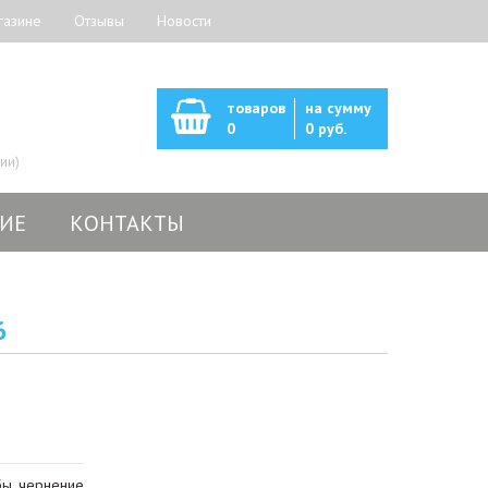
газине
Отзывы
Новости
товаров
на сумму
0
0 руб.
ии)
ИЕ
КОНТАКТЫ
6
ы, чернение