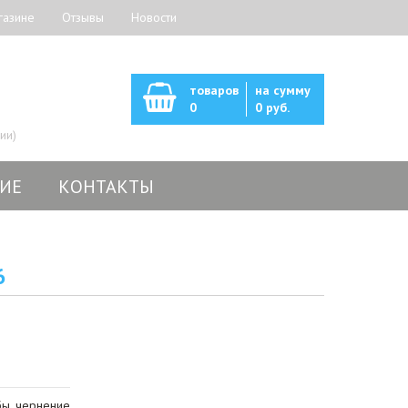
газине
Отзывы
Новости
товаров
на сумму
0
0 руб.
ии)
ИЕ
КОНТАКТЫ
6
ы, чернение