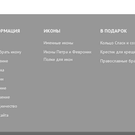
ОРМАЦИЯ
ИКОНЫ
В ПОДАРОК
Именные иконы
Кольцо Спаси и со
брать икону
Иконы Петра и Февронии
Крестик для крещ
Полки для икон
зине
Православные бр
ка
ии
ние
шение
ничество
сайта