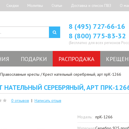
Скидки
Молитвы
Статьи
Доставка и список ПВЗ
О ма
8 (495) 727-66-16
8 (800) 775-83-32
(Бесплатно для всех регионов Росс
НИЯ
ПОДАРКИ
РАСПРОДАЖА
КРЕЩЕН
Православные кресты
Крест нательный серебряный, арт прК-1266
Т НАТЕЛЬНЫЙ СЕРЕБРЯНЫЙ, АРТ ПРК-126
0 отзывов
|
Написать отзыв
Модель:
прК-1266
Материал:
Серебро 925 проб