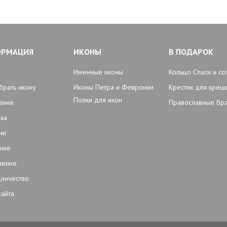
ОРМАЦИЯ
ИКОНЫ
В ПОДАРОК
Именные иконы
Кольцо Спаси и со
брать икону
Иконы Петра и Февронии
Крестик для крещ
Полки для икон
зине
Православные бр
ка
ии
ние
шение
ничество
сайта