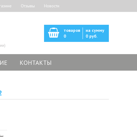
газине
Отзывы
Новости
товаров
на сумму
0
0 руб.
ии)
ИЕ
КОНТАКТЫ
2
бы