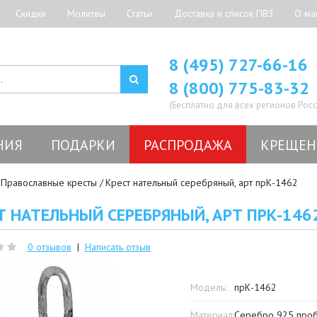
Скидки
Молитвы
Статьи
Доставка и список ПВЗ
О ма
8 (495) 727-66-16
8 (800) 775-83-32
(Бесплатно для всех регионов Росс
НИЯ
ПОДАРКИ
РАСПРОДАЖА
КРЕЩЕН
Православные кресты
Крест нательный серебряный, арт прК-1462
Т НАТЕЛЬНЫЙ СЕРЕБРЯНЫЙ, АРТ ПРК-146
0 отзывов
|
Написать отзыв
Модель:
прК-1462
Материал:
Серебро 925 про