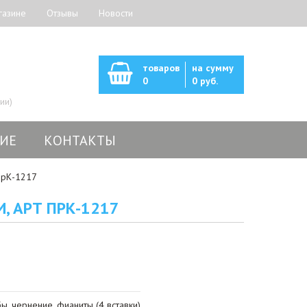
газине
Отзывы
Новости
товаров
на сумму
0
0 руб.
ии)
ИЕ
КОНТАКТЫ
прК-1217
, АРТ ПРК-1217
, чернение, фианиты (4 вставки)