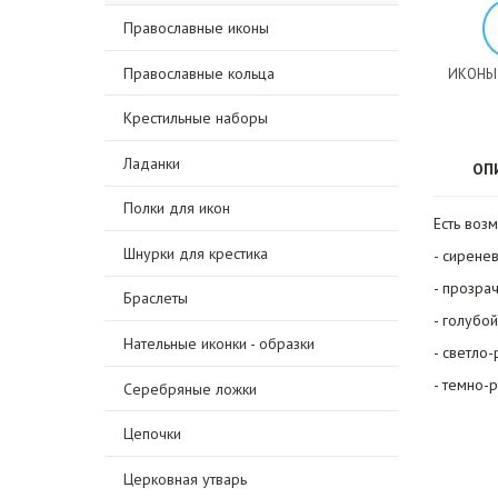
Православные иконы
Православные кольца
ИКОНЫ
Крестильные наборы
Ладанки
ОП
Полки для икон
Есть воз
Шнурки для крестика
- сирене
- прозра
Браслеты
- голубой
Нательные иконки - образки
- светло
- темно-
Серебряные ложки
Цепочки
Церковная утварь