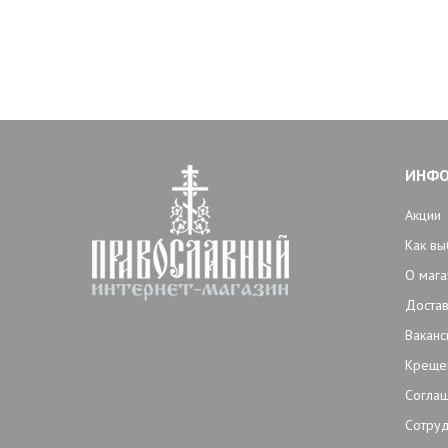
ИНФ
Акции
Как вы
О мага
Достав
Ваканс
Креще
Согла
Сотруд