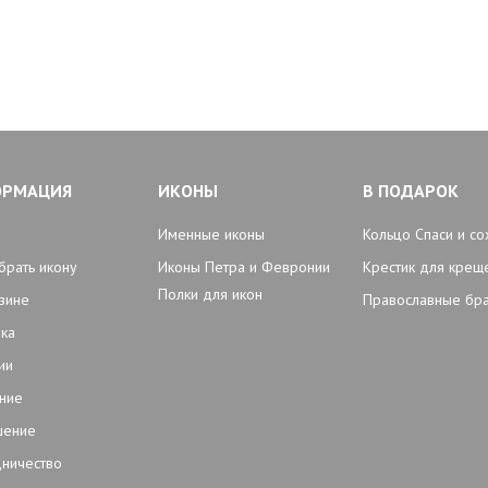
ОРМАЦИЯ
ИКОНЫ
В ПОДАРОК
Именные иконы
Кольцо Спаси и со
брать икону
Иконы Петра и Февронии
Крестик для крещ
Полки для икон
зине
Православные бр
ка
ии
ние
шение
ничество