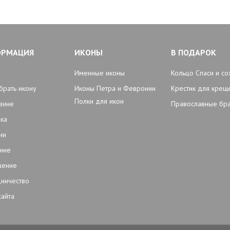
ОРМАЦИЯ
ИКОНЫ
В ПОДАРОК
Именные иконы
Кольцо Спаси и со
брать икону
Иконы Петра и Февронии
Крестик для крещ
Полки для икон
зине
Православные бр
ка
ии
ние
шение
ничество
сайта