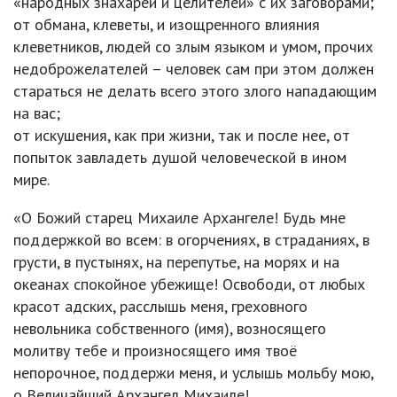
«народных знахарей и целителей» с их заговорами;
от обмана, клеветы, и изощренного влияния
клеветников, людей со злым языком и умом, прочих
недоброжелателей – человек сам при этом должен
стараться не делать всего этого злого нападающим
на вас;
от искушения, как при жизни, так и после нее, от
попыток завладеть душой человеческой в ином
мире.
«О Божий старец Михаиле Архангеле! Будь мне
поддержкой во всем: в огорчениях, в страданиях, в
грусти, в пустынях, на перепутье, на морях и на
океанах спокойное убежище! Освободи, от любых
красот адских, расслышь меня, греховного
невольника собственного (имя), возносящего
молитву тебе и произносящего имя твоё
непорочное, поддержи меня, и услышь мольбу мою,
о Величайший Архангел Михаиле!