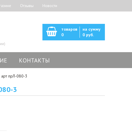
газине
Отзывы
Новости
товаров
на сумму
0
0 руб.
ии)
ИЕ
КОНТАКТЫ
 арт прЛ-080-3
080-3