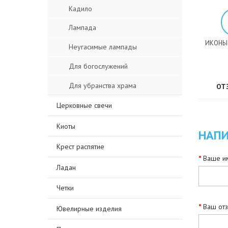
Кадило
Лампада
ИКОНЫ
Неугасимые лампады
Для богослужений
Для убранства храма
ОТ
Церковные свечи
Киоты
НАПИ
Крест распятие
Ваше им
Ладан
Четки
Ваш от
Ювелирные изделия