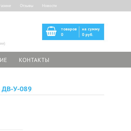
газине
Отзывы
Новости
товаров
на сумму
0
0 руб.
ии)
ИЕ
КОНТАКТЫ
 ДВ-У-089