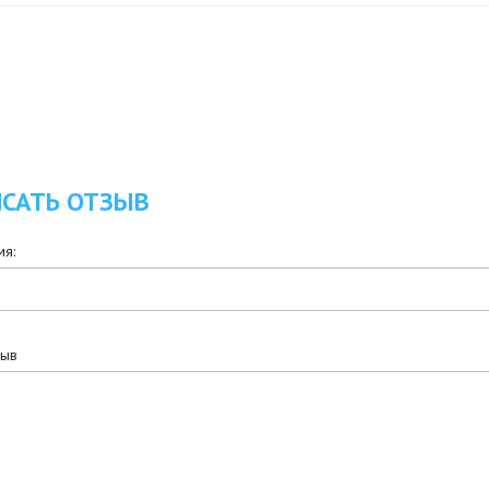
САТЬ ОТЗЫВ
я:
зыв