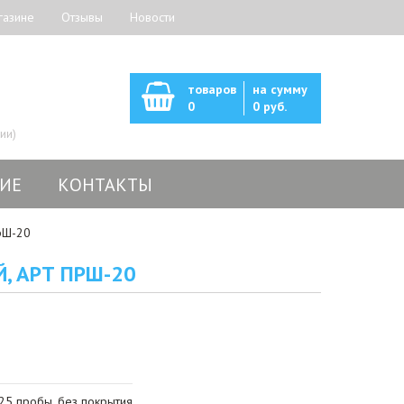
газине
Отзывы
Новости
товаров
на сумму
0
0 руб.
ии)
ИЕ
КОНТАКТЫ
рШ-20
, АРТ ПРШ-20
25 пробы, без покрытия