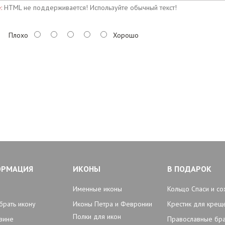
:
HTML не поддерживается! Используйте обычный текст!
Плохо
Хорошо
ОРМАЦИЯ
ИКОНЫ
В ПОДАРОК
Именные иконы
Кольцо Спаси и со
брать икону
Иконы Петра и Февронии
Крестик для крещ
Полки для икон
зине
Православные бр