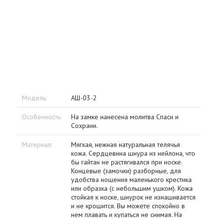
Модель:
АШ-03-2
Особенность:
На замке нанесена молитва Спаси и
Сохрани.
Материал:
Мягкая, нежная натуральная телячья
кожа. Сердцевина шнура из нейлона, что
бы гайтан не растягивался при носке.
Концевые (замочки) разборные, для
удобства ношения маленького крестика
или образка (с небольшим ушком). Кожа
стойкая к носке, шнурок не изнашивается
и не крошится. Вы можете спокойно в
нем плавать и купаться не снимая. На