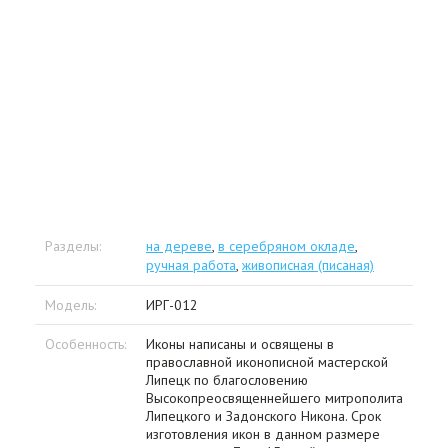
Разделы:
на дереве
,
в серебряном окладе
,
ручная работа
,
живописная (писаная)
Модель:
ИРГ-012
Особенность:
Иконы написаны и освящены в
православной иконописной мастерской
Липецк по благословению
Высокопреосвященнейшего митрополита
Липецкого и Задонского Никона. Срок
изготовления икон в данном размере