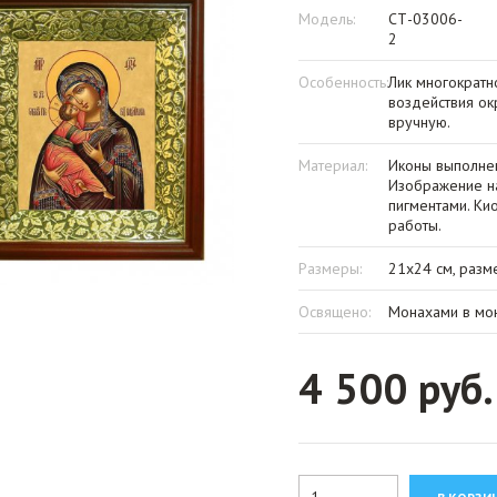
Модель:
СТ-03006-
2
Особенность:
Лик многократн
воздействия о
вручную.
Материал:
Иконы выполнен
Изображение на
пигментами. Ки
работы.
Размеры:
21х24 см, разм
Освящено:
Монахами в мон
4 500 руб.