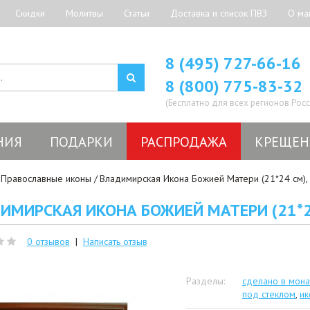
Скидки
Молитвы
Статьи
Доставка и список ПВЗ
О ма
8 (495) 727-66-16
8 (800) 775-83-32
(Бесплатно для всех регионов Росс
НИЯ
ПОДАРКИ
РАСПРОДАЖА
КРЕЩЕН
Православные иконы
Владимирская Икона Божией Матери (21*24 см),
ИМИРСКАЯ ИКОНА БОЖИЕЙ МАТЕРИ (21*24
0 отзывов
|
Написать отзыв
Разделы:
сделано в мон
под стеклом
,
ик