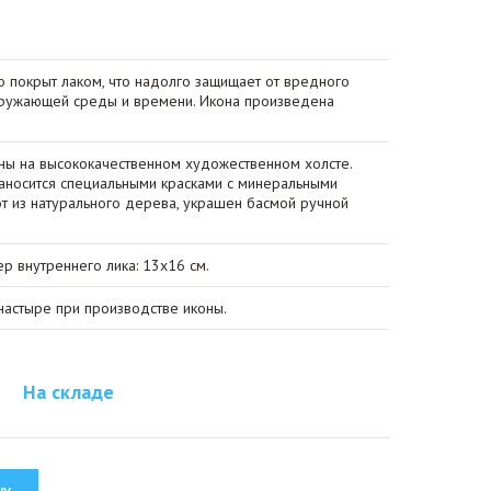
о покрыт лаком, что надолго защищает от вредного
кружающей среды и времени. Икона произведена
ы на высококачественном художественном холсте.
носится специальными красками с минеральными
от из натурального дерева, украшен басмой ручной
ер внутреннего лика: 13х16 см.
астыре при производстве иконы.
На складе