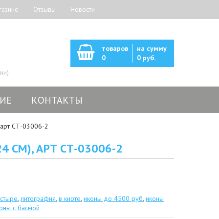
газине
Отзывы
Новости
товаров
на сумму
0
0 руб.
ии)
ИЕ
КОНТАКТЫ
 арт СТ-03006-2
 СМ), АРТ СТ-03006-2
астыре
,
литография
,
в киоте
,
иконы до 4500 руб
,
иконы
оны с басмой