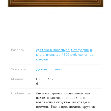
Разделы:
сделано в монастыре
,
литография
,
в
киоте
,
иконы до 4500 руб
,
иконы под
стеклом
Указатель:
Даниил Столпник
Модель:
СТ-09036-
6
Особенность:
Лик многократно покрыт лаком, что
надолго защищает от вредного
воздействия окружающей среды и
времени. Икона произведена вручную.