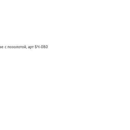
е с позолотой, арт БЧ-080