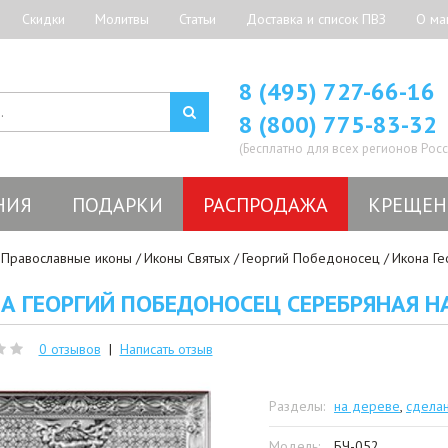
Скидки
Молитвы
Статьи
Доставка и список ПВЗ
О ма
8 (495) 727-66-16
8 (800) 775-83-32
(Бесплатно для всех регионов Росс
НИЯ
ПОДАРКИ
РАСПРОДАЖА
КРЕЩЕН
Православные иконы
Иконы Святых
Георгий Победоносец
Икона Ге
А ГЕОРГИЙ ПОБЕДОНОСЕЦ СЕРЕБРЯНАЯ НА
0 отзывов
|
Написать отзыв
Разделы:
на дереве
,
сдела
Модель:
БЧ-052