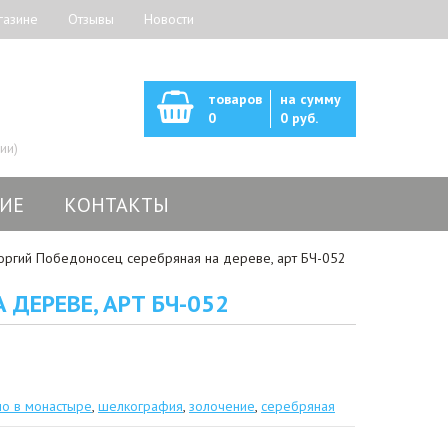
газине
Отзывы
Новости
товаров
на сумму
0
0 руб.
ии)
ИЕ
КОНТАКТЫ
оргий Победоносец серебряная на дереве, арт БЧ-052
 ДЕРЕВЕ, АРТ БЧ-052
но в монастыре
,
шелкография
,
золочение
,
серебряная