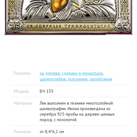
Разделы:
на дереве
,
сделано в монастыре
,
шелкография
,
золочение
,
серебряная
Модель:
БЧ-155
Материал:
Лик выполнен в технике многослойной
шелкографии. Икона произведена из
серебра 925 пробы на дереве ценных
пород, с позолотой.
Размеры:
от 8,4*6,2 см