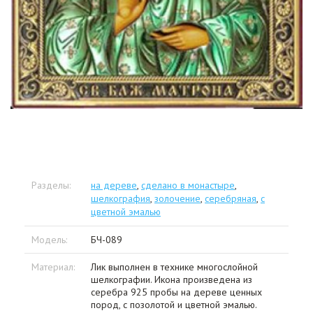
Разделы:
на дереве
,
сделано в монастыре
,
шелкография
,
золочение
,
серебряная
,
с
цветной эмалью
Модель:
БЧ-089
Материал:
Лик выполнен в технике многослойной
шелкографии. Икона произведена из
серебра 925 пробы на дереве ценных
пород, с позолотой и цветной эмалью.