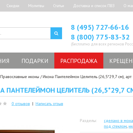
Скидки
Молитвы
Статьи
Доставка и список ПВЗ
О ма
8 (495) 727-66-16
8 (800) 775-83-32
(Бесплатно для всех регионов Росс
НИЯ
ПОДАРКИ
РАСПРОДАЖА
КРЕЩЕН
Православные иконы
Икона Пантелеймон Целитель (26,5*29,7 см), ар
А ПАНТЕЛЕЙМОН ЦЕЛИТЕЛЬ (26,5*29,7 СМ
0 отзывов
|
Написать отзыв
Разделы:
сделано в мон
под стеклом
,
ик