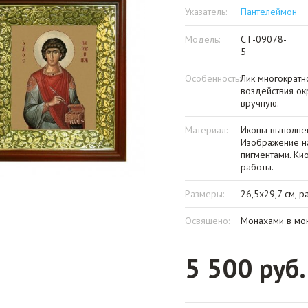
Указатель:
Пантелеймон
Модель:
СТ-09078-
5
Особенность:
Лик многократн
воздействия о
вручную.
Материал:
Иконы выполнен
Изображение на
пигментами. Ки
работы.
Размеры:
26,5х29,7 см, р
Освящено:
Монахами в мон
5 500 руб.