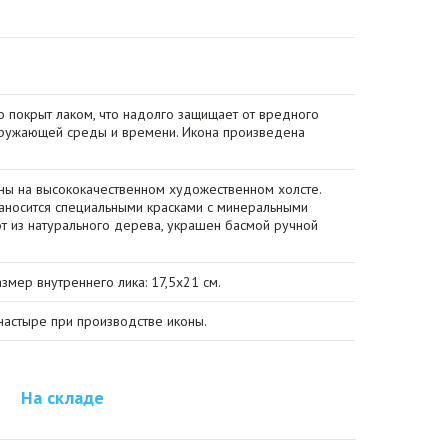
о покрыт лаком, что надолго защищает от вредного
кружающей среды и времени. Икона произведена
ы на высококачественном художественном холсте.
носится специальными красками с минеральными
от из натурального дерева, украшен басмой ручной
азмер внутреннего лика: 17,5х21 см.
астыре при производстве иконы.
На складе