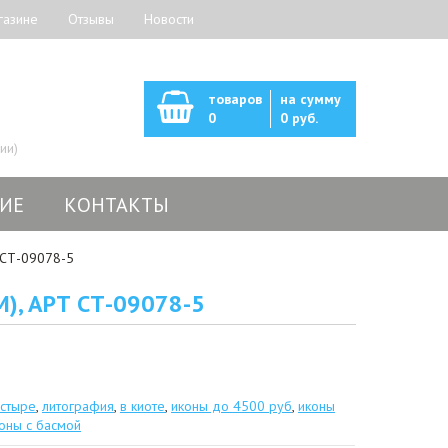
газине
Отзывы
Новости
товаров
на сумму
0
0 руб.
ии)
ИЕ
КОНТАКТЫ
т СТ-09078-5
), АРТ СТ-09078-5
астыре
,
литография
,
в киоте
,
иконы до 4500 руб
,
иконы
оны с басмой