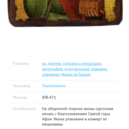
Разделы:
на дереве
,
сделано в монастыре
,
литография
,
в подарочной упаковке
,
старинная
,
Иконы из Греции
Указатель:
Пантелеймон
Модель:
IDR-471
Особенность:
На оборотной стороне иконы сургучная
печать с благословением Святой горы
Афон. Икона упакована в конверт из
мешковины