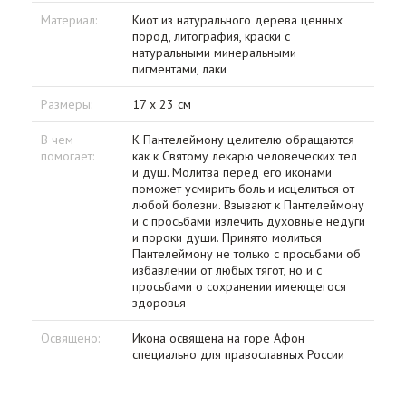
Материал:
Киот из натурального дерева ценных
пород, литография, краски с
натуральными минеральными
пигментами, лаки
Размеры:
17 х 23 см
В чем
К Пантелеймону целителю обращаются
помогает:
как к Святому лекарю человеческих тел
и душ. Молитва перед его иконами
поможет усмирить боль и исцелиться от
любой болезни. Взывают к Пантелеймону
и с просьбами излечить духовные недуги
и пороки души. Принято молиться
Пантелеймону не только с просьбами об
избавлении от любых тягот, но и с
просьбами о сохранении имеющегося
здоровья
Освящено:
Икона освящена на горе Афон
специально для православных России