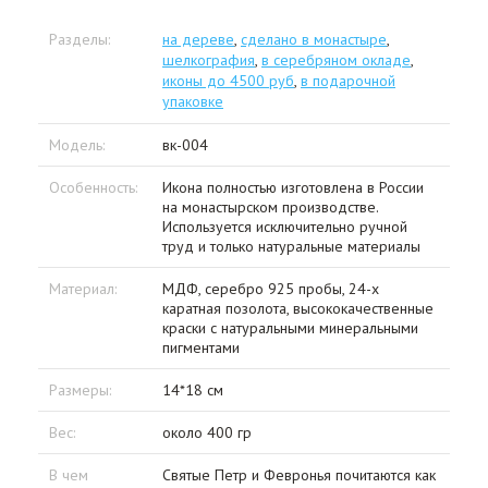
Разделы:
на дереве
,
сделано в монастыре
,
шелкография
,
в серебряном окладе
,
иконы до 4500 руб
,
в подарочной
упаковке
Модель:
вк-004
Особенность:
Икона полностью изготовлена в России
на монастырском производстве.
Используется исключительно ручной
труд и только натуральные материалы
Материал:
МДФ, серебро 925 пробы, 24-х
каратная позолота, высококачественные
краски с натуральными минеральными
пигментами
Размеры:
14*18 см
Вес:
около 400 гр
В чем
Святые Петр и Февронья почитаются как