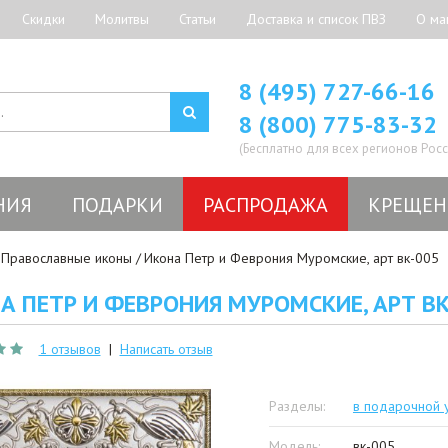
Скидки
Молитвы
Статьи
Доставка и список ПВЗ
О ма
8 (495) 727-66-16
8 (800) 775-83-32
(Бесплатно для всех регионов Росс
НИЯ
ПОДАРКИ
РАСПРОДАЖА
КРЕЩЕН
Православные иконы
Икона Петр и Феврония Муромские, арт вк-005
А ПЕТР И ФЕВРОНИЯ МУРОМСКИЕ, АРТ ВК
1 отзывов
|
Написать отзыв
Разделы:
в подарочной 
Модель:
вк-005