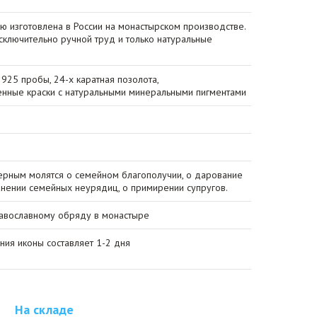
ю изготовлена в России на монастырском производстве.
сключительно ручной труд и только натуральные
925 пробы, 24-х каратная позолота,
енные краски с натуральными минеральными пигментами
ерным молятся о семейном благополучии, о дарование
анении семейных неурядиц, о примирении супругов.
авославному обряду в монастыре
ния иконы составляет 1-2 дня
На складе