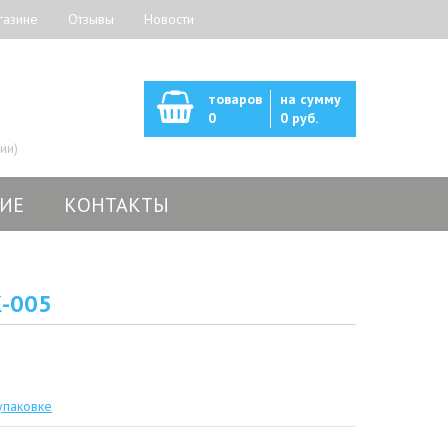
газине
Отзывы
Новости
товаров
на сумму
0
0 руб.
ии)
ИЕ
КОНТАКТЫ
-005
упаковке