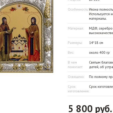
Особенность:
Икона полность
Используется и
материалы.
Материал:
МДФ, серебро 
высококачеств
Размеры:
14*18 см
Вес:
около 400 гр
В чем
Святым благов
помогает:
детей, об устр
Освящено:
По полному пр
Срок
Срок изготовле
изготовления:
5 800 руб.