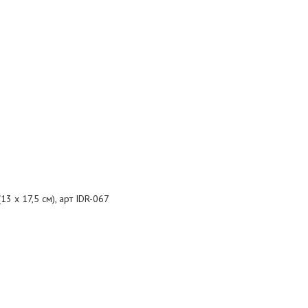
3 х 17,5 см), арт IDR-067