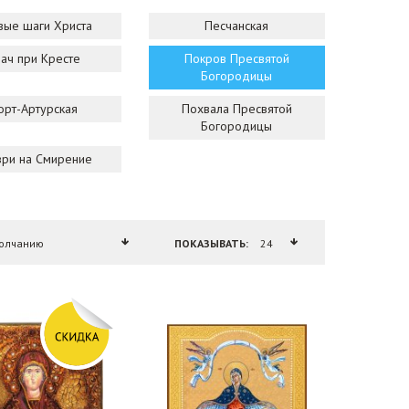
вые шаги Христа
Песчанская
ач при Кресте
Покров Пресвятой
Богородицы
орт-Артурская
Похвала Пресвятой
Богородицы
зри на Смирение
ПОКАЗЫВАТЬ: