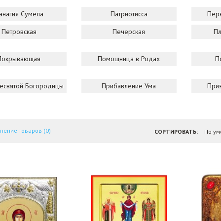
анагия Сумела
Патриотисса
Пер
Петровская
Печерская
Пл
Покрывающая
Помощница в Родах
П
есвятой Богородицы
Прибавление Ума
При
нение товаров (0)
СОРТИРОВАТЬ: