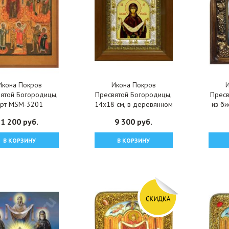
Икона Покров
Икона Покров
ятой Богородицы,
Пресвятой Богородицы,
Пресв
арт MSM-3201
14x18 см, в деревянном
из би
киоте 20х24 см, арт
1 200 руб.
9 300 руб.
вк-383
В КОРЗИНУ
В КОРЗИНУ