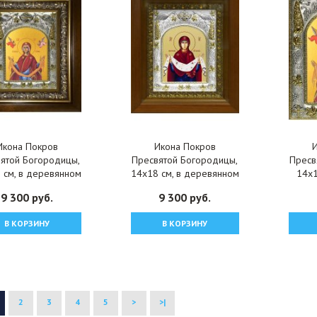
Икона Покров
Икона Покров
ятой Богородицы,
Пресвятой Богородицы,
Пресв
 см, в деревянном
14x18 см, в деревянном
14x1
те 20х24 см, арт
киоте 20х24 см, арт
окл
9 300 руб.
9 300 руб.
вк-5171
вк-384
В КОРЗИНУ
В КОРЗИНУ
2
3
4
5
>
>|