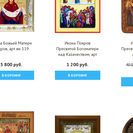
а Божьей Матери
Икона Покров
ров, арт вк-119
Пресвятой Богоматери
Пресв
над Казачеством, арт
PKI-БМ-108
5 800 руб.
1 200 руб.
40 0
В КОРЗИНУ
В КОРЗИНУ