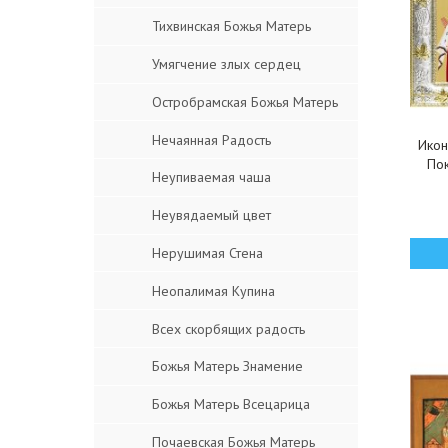
Тихвинская Божья Матерь
Умягчение злых сердец
Остробрамская Божья Матерь
Нечаянная Радость
Икон
Пок
Неупиваемая чаша
Неувядаемый цвет
Нерушимая Стена
Неопалимая Купина
Всех скорбящих радость
Божья Матерь Знамение
Божья Матерь Всецарица
Почаевская Божья Матерь