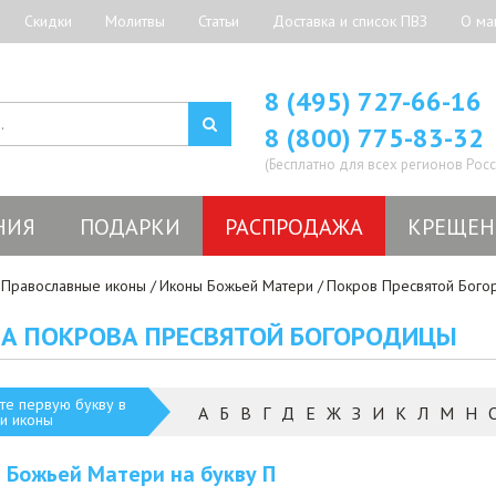
Скидки
Молитвы
Статьи
Доставка и список ПВЗ
О ма
8 (495) 727-66-16
8 (800) 775-83-32
(Бесплатно для всех регионов Росс
НИЯ
ПОДАРКИ
РАСПРОДАЖА
КРЕЩЕН
Православные иконы
Иконы Божьей Матери
Покров Пресвятой Бого
А ПОКРОВА ПРЕСВЯТОЙ БОГОРОДИЦЫ
те первую букву в
А
Б
В
Г
Д
Е
Ж
З
И
К
Л
М
Н
и иконы
 Божьей Матери на букву
П