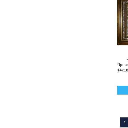
Пресв
14x18
кио
1