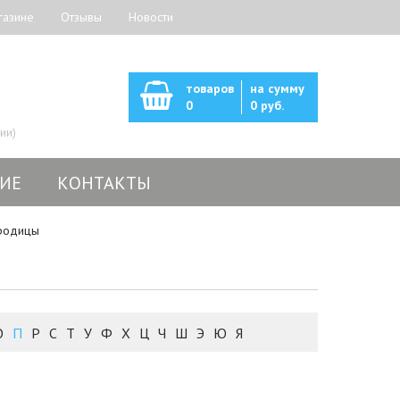
газине
Отзывы
Новости
товаров
на сумму
0
0 руб.
ии)
ИЕ
КОНТАКТЫ
родицы
О
П
Р
С
Т
У
Ф
Х
Ц
Ч
Ш
Э
Ю
Я