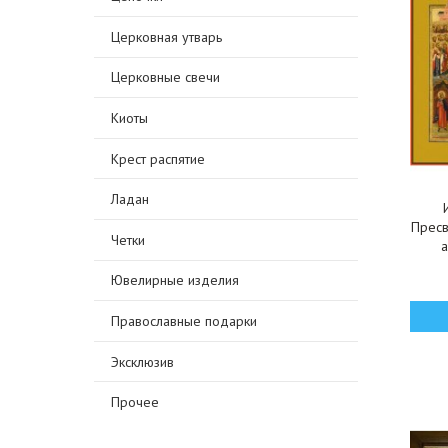
Церковная утварь
Церковные свечи
Киоты
Крест распятие
Ладан
Пресв
Четки
Ювелирные изделия
Православные подарки
Эксклюзив
Прочее