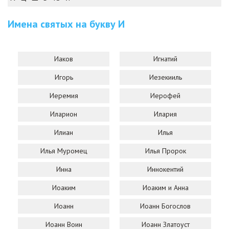
Имена святых на букву
И
Иаков
Игнатий
Игорь
Иезекииль
Иеремия
Иерофей
Иларион
Илария
Илиан
Илья
Илья Муромец
Илья Пророк
Инна
Иннокентий
Иоаким
Иоаким и Анна
Иоанн
Иоанн Богослов
Иоанн Воин
Иоанн Златоуст