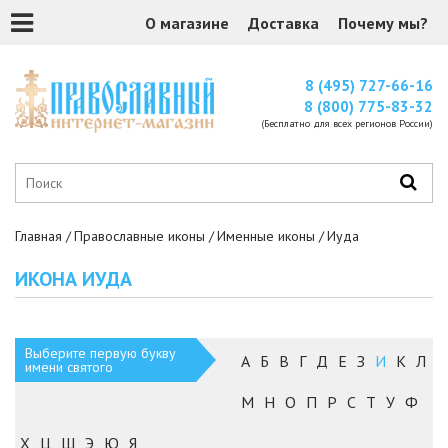
О магазине
Доставка
Почему мы?
8 (495) 727-66-16
8 (800) 775-83-32
(Бесплатно для всех регионов России)
Главная
Православные иконы
Именные иконы
Иуда
ИКОНА ИУДА
Выберите первую букву
А
Б
В
Г
Д
Е
З
И
К
Л
имени святого
М
Н
О
П
Р
С
Т
У
Ф
Х
Ц
Ш
Э
Ю
Я