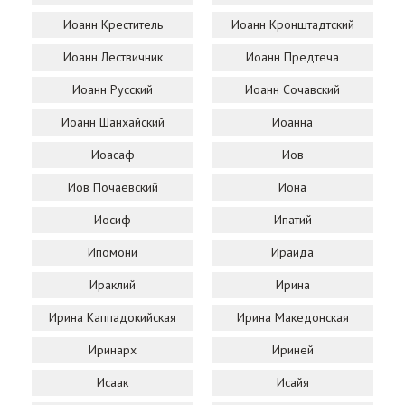
Иоанн Креститель
Иоанн Кронштадтский
Иоанн Лествичник
Иоанн Предтеча
Иоанн Русский
Иоанн Сочавский
Иоанн Шанхайский
Иоанна
Иоасаф
Иов
Иов Почаевский
Иона
Иосиф
Ипатий
Ипомони
Ираида
Ираклий
Ирина
Ирина Каппадокийская
Ирина Македонская
Иринарх
Ириней
Исаак
Исайя