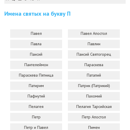
Имена святых на букву
П
Павел
Павел Апостол
Павла
Павлин
Паисий
Паисий Святогорец
Пантелеймон
Параскева
Параскева Пятница
Патапий
Патирим
Патрик (Патрикий)
Пафнутий
Пахомий
Пелагея
Пелагия Тарсийская
Петр
Петр Апостол
Петр и Павел
Пимен