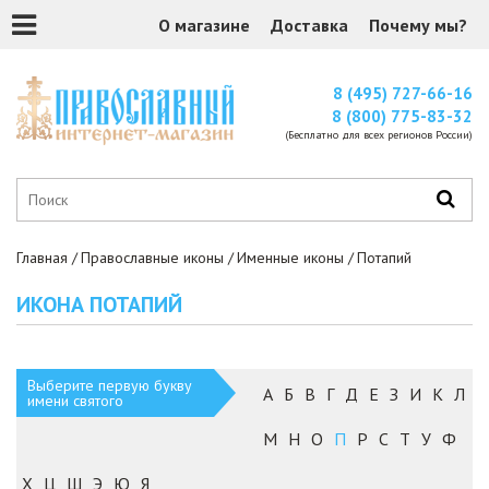
О магазине
Доставка
Почему мы?
8 (495) 727-66-16
8 (800) 775-83-32
(Бесплатно для всех регионов России)
Главная
Православные иконы
Именные иконы
Потапий
ИКОНА ПОТАПИЙ
Выберите первую букву
А
Б
В
Г
Д
Е
З
И
К
Л
имени святого
М
Н
О
П
Р
С
Т
У
Ф
Х
Ц
Ш
Э
Ю
Я