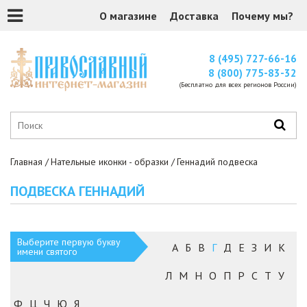
О магазине
Доставка
Почему мы?
8 (495) 727-66-16
8 (800) 775-83-32
(Бесплатно для всех регионов России)
Главная
Нательные иконки - образки
Геннадий подвеска
ПОДВЕСКА ГЕННАДИЙ
Выберите первую букву
А
Б
В
Г
Д
Е
З
И
К
имени святого
Л
М
Н
О
П
Р
С
Т
У
Ф
Ц
Ч
Ю
Я