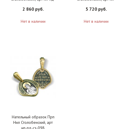
с-098
пдэ-сз-007
2 860 руб.
5 720 руб.
Нет в наличии
Нет в наличии
Нательный образок Прп
Нил Столобенский, арт
нп-пд-сз-098