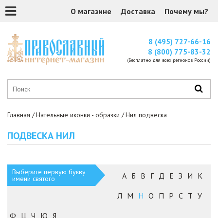
О магазине
Доставка
Почему мы?
8 (495) 727-66-16
8 (800) 775-83-32
(Бесплатно для всех регионов России)
Главная
Нательные иконки - образки
Нил подвеска
ПОДВЕСКА НИЛ
Выберите первую букву
А
Б
В
Г
Д
Е
З
И
К
имени святого
Л
М
Н
О
П
Р
С
Т
У
Ф
Ц
Ч
Ю
Я