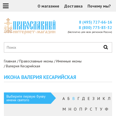
О магазине
Доставка
Почему мы?
8 (495) 727-66-16
8 (800) 775-83-32
(Бесплатно для всех регионов России)
Главная
Православные иконы
Именные иконы
Валерия Кесарийская
ИКОНА ВАЛЕРИЯ КЕСАРИЙСКАЯ
Выберите первую букву
А
Б
В
Г
Д
Е
З
И
К
Л
имени святого
М
Н
О
П
Р
С
Т
У
Ф