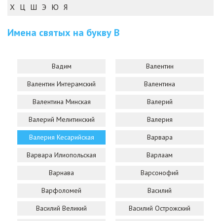
Х
Ц
Ш
Э
Ю
Я
Имена святых на букву
В
Вадим
Валентин
Валентин Интерамский
Валентина
Валентина Минская
Валерий
Валерий Мелитинский
Валерия
Валерия Кесарийская
Варвара
Варвара Илиопольская
Варлаам
Варнава
Варсонофий
Варфоломей
Василий
Василий Великий
Василий Острожский