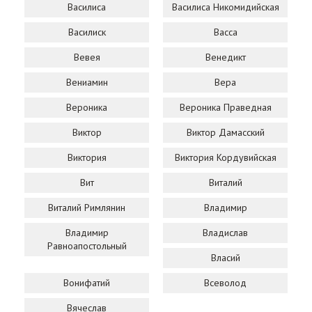
Василиса
Василиса Никомидийская
Василиск
Васса
Вевея
Венедикт
Вениамин
Вера
Вероника
Вероника Праведная
Виктор
Виктор Дамасский
Виктория
Виктория Кордувийская
Вит
Виталий
Виталий Римлянин
Владимир
Владимир
Владислав
Равноапостольный
Власий
Вонифатий
Всеволод
Вячеслав