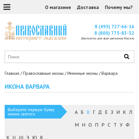
О магазине
Доставка
Почему мы?
8 (495) 727-66-16
8 (800) 775-83-32
(Бесплатно для всех регионов России)
Главная
Православные иконы
Именные иконы
Варвара
ИКОНА ВАРВАРА
Выберите первую букву
А
Б
В
Г
Д
Е
З
И
К
Л
имени святого
М
Н
О
П
Р
С
Т
У
Ф
Х
Ц
Ш
Э
Ю
Я