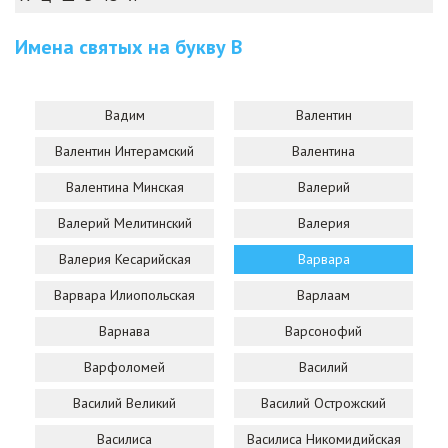
Имена святых на букву
В
Вадим
Валентин
Валентин Интерамский
Валентина
Валентина Минская
Валерий
Валерий Мелитинский
Валерия
Валерия Кесарийская
Варвара
Варвара Илиопольская
Варлаам
Варнава
Варсонофий
Варфоломей
Василий
Василий Великий
Василий Острожский
Василиса
Василиса Никомидийская