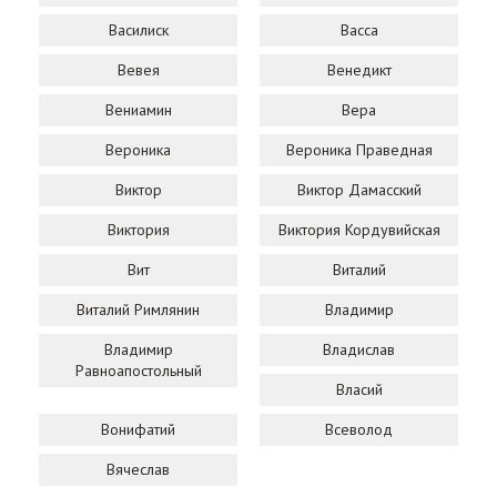
Василиск
Васса
Вевея
Венедикт
Вениамин
Вера
Вероника
Вероника Праведная
Виктор
Виктор Дамасский
Виктория
Виктория Кордувийская
Вит
Виталий
Виталий Римлянин
Владимир
Владимир
Владислав
Равноапостольный
Власий
Вонифатий
Всеволод
Вячеслав