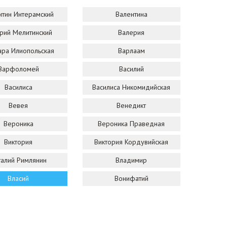
нтин Интерамский
Валентина
рий Мелитинский
Валерия
ара Илиопольская
Варлаам
Варфоломей
Василий
Василиса
Василиса Никомидийская
Вевея
Венедикт
Вероника
Вероника Праведная
Виктория
Виктория Кордувийская
талий Римлянин
Владимир
Власий
Вонифатий