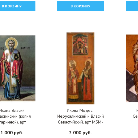
В КОРЗИНУ
В КОРЗИНУ
Икона Власий
Икона Модест
астийский (копия
Иерусалимский и Власий
Се
таринной), арт
Севастийский, арт MSM-
ОПИ-1116
4645
1 000 руб.
2 000 руб.