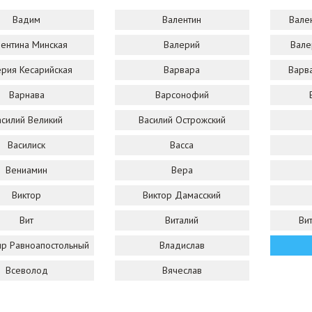
Вадим
Валентин
Вале
ентина Минская
Валерий
Вале
рия Кесарийская
Варвара
Варв
Варнава
Варсонофий
асилий Великий
Василий Острожский
Василиск
Васса
Вениамин
Вера
Виктор
Виктор Дамасский
Вит
Виталий
Ви
р Равноапостольный
Владислав
Всеволод
Вячеслав