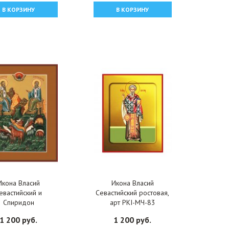
В КОРЗИНУ
В КОРЗИНУ
Икона Власий
Икона Власий
евастийский и
Севастийский ростовая,
Спиридон
арт PKI-МЧ-83
мифунтский, арт
1 200 руб.
1 200 руб.
MSM-0201