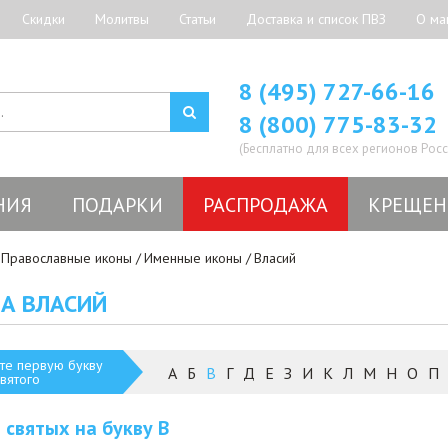
Скидки
Молитвы
Статьи
Доставка и список ПВЗ
О ма
8 (495) 727-66-16
8 (800) 775-83-32
(Бесплатно для всех регионов Росс
НИЯ
ПОДАРКИ
РАСПРОДАЖА
КРЕЩЕН
Православные иконы
Именные иконы
Власий
А ВЛАСИЙ
те первую букву
А
Б
В
Г
Д
Е
З
И
К
Л
М
Н
О
П
вятого
 святых на букву
В