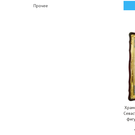
Прочее
Храмо
Севас
фигу
112