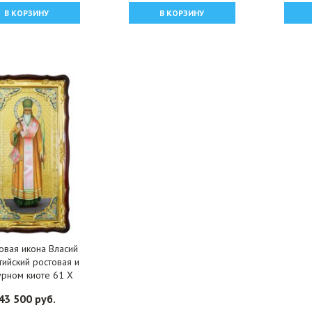
В КОРЗИНУ
В КОРЗИНУ
вая икона Власий
тийский ростовая и
рном киоте 61 Х
 см, арт ХБИ-378
43 500 руб.