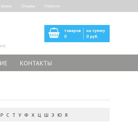
газине
Отзывы
Новости
товаров
на сумму
0
0 руб.
ии)
ИЕ
КОНТАКТЫ
Р
С
Т
У
Ф
Х
Ц
Ш
Э
Ю
Я