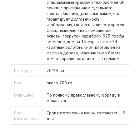
специальными красками технологией UF
печати с применением сусального
золота. Лик трижды покрыт лаком, что
гарантирует долговечность
изображения, свежесть и чистоту красок.
Оклад выполнен из алюминиевой
основы, покрытой серебром 925 пробы
не менее, чем на 13 мкр, а также 24
каратным золотом. Киот изготовлен из
массива дерева, классического багета
тёмно-коричневого цвета, со стеклом.
Размеры:
20*24 см
Вес:
около 700 гр
Освящено:
По полному православному обряду в
монастыре
Срок
Срок изготовления иконы составляет 1-2
изготовления:
дня