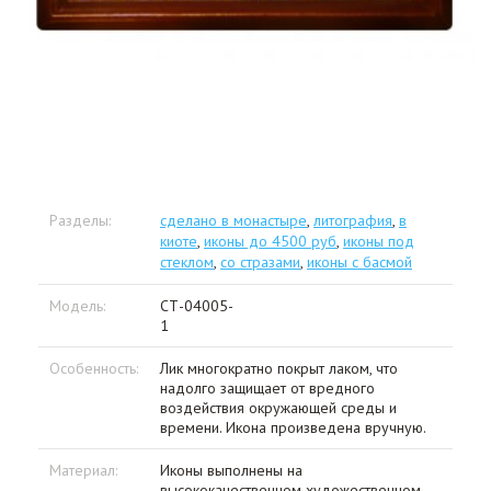
Разделы:
сделано в монастыре
,
литография
,
в
киоте
,
иконы до 4500 руб
,
иконы под
стеклом
,
со стразами
,
иконы с басмой
Модель:
СТ-04005-
1
Особенность:
Лик многократно покрыт лаком, что
надолго защищает от вредного
воздействия окружающей среды и
времени. Икона произведена вручную.
Материал:
Иконы выполнены на
высококачественном художественном