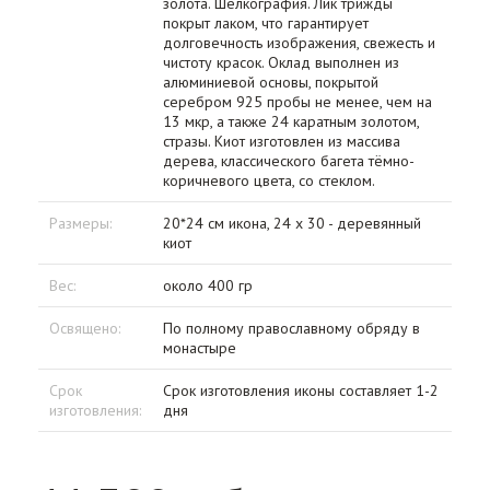
золота. Шелкография. Лик трижды
покрыт лаком, что гарантирует
долговечность изображения, свежесть и
чистоту красок. Оклад выполнен из
алюминиевой основы, покрытой
серебром 925 пробы не менее, чем на
13 мкр, а также 24 каратным золотом,
стразы. Киот изготовлен из массива
дерева, классического багета тёмно-
коричневого цвета, со стеклом.
Размеры:
20*24 см икона, 24 х 30 - деревянный
киот
Вес:
около 400 гр
Освящено:
По полному православному обряду в
монастыре
Срок
Срок изготовления иконы составляет 1-2
изготовления:
дня