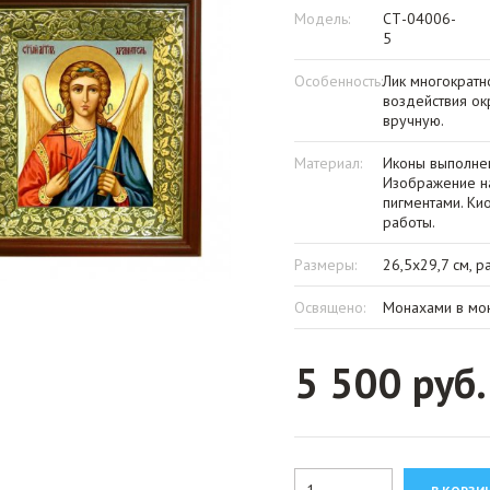
Модель:
СТ-04006-
5
Особенность:
Лик многократн
воздействия о
вручную.
Материал:
Иконы выполнен
Изображение на
пигментами. Ки
работы.
Размеры:
26,5х29,7 см, р
Освящено:
Монахами в мон
5 500 руб.