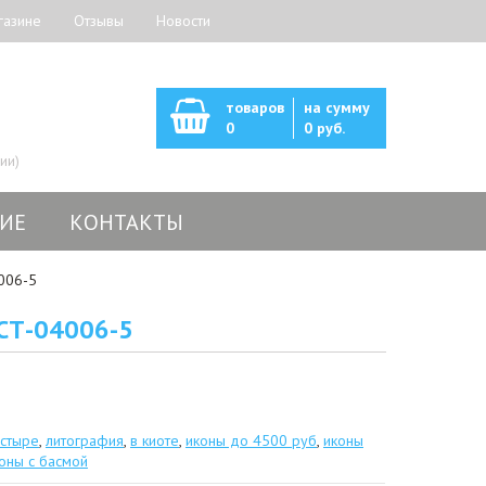
газине
Отзывы
Новости
товаров
на сумму
0
0 руб.
ии)
ИЕ
КОНТАКТЫ
4006-5
 СТ-04006-5
астыре
,
литография
,
в киоте
,
иконы до 4500 руб
,
иконы
оны с басмой