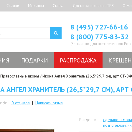
Скидки
Молитвы
Статьи
Доставка и список ПВЗ
О ма
8 (495) 727-66-16
8 (800) 775-83-32
(Бесплатно для всех регионов Росс
НИЯ
ПОДАРКИ
РАСПРОДАЖА
КРЕЩЕН
Православные иконы
Икона Ангел Хранитель (26,5*29,7 см), арт СТ-0
А АНГЕЛ ХРАНИТЕЛЬ (26,5*29,7 СМ), АРТ
0 отзывов
|
Написать отзыв
Разделы:
сделано в мон
под стеклом
,
ик