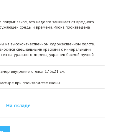
о покрыт лаком, что надолго защищает от вредного
кружающей среды и времени. Икона произведена
ы на высококачественном художественном холсте.
носится специальными красками с минеральными
от из натурального дерева, украшен басмой ручной
азмер внутреннего лика: 17,5х21 см.
астыре при производстве иконы.
На складе