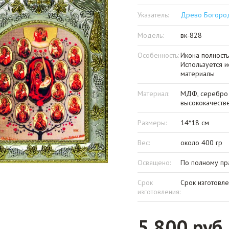
Указатель:
Древо Богоро
Модель:
вк-828
Особенность:
Икона полность
Используется и
материалы
Материал:
МДФ, серебро 
высококачеств
Размеры:
14*18 см
Вес:
около 400 гр
Освящено:
По полному пр
Срок
Срок изготовле
изготовления:
5 800 руб.