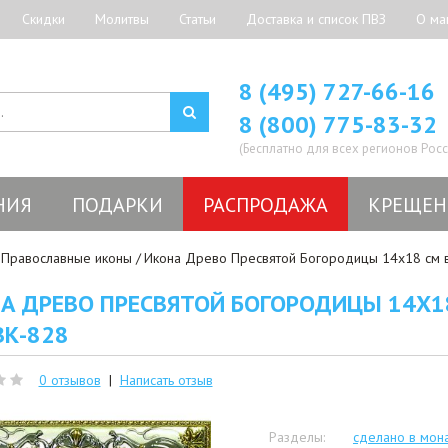
Скидки
Молитвы
Статьи
Доставка и список ПВЗ
О ма
8 (495) 727-66-16
8 (800) 775-83-32
(Бесплатно для всех регионов Росс
НИЯ
ПОДАРКИ
РАСПРОДАЖА
КРЕЩЕН
Православные иконы
Икона Древо Пресвятой Богородицы 14x18 см в
А ДРЕВО ПРЕСВЯТОЙ БОГОРОДИЦЫ 14X18
ВК-828
0 отзывов
|
Написать отзыв
Разделы:
сделано в мон