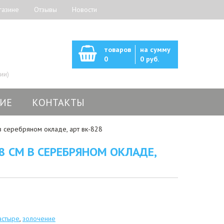
газине
Отзывы
Новости
товаров
на сумму
0
0 руб.
ии)
ИЕ
КОНТАКТЫ
 серебряном окладе, арт вк-828
 СМ В СЕРЕБРЯНОМ ОКЛАДЕ,
астыре
,
золочение