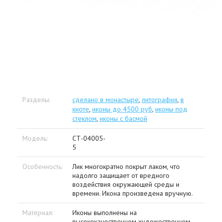
Разделы:
сделано в монастыре
,
литография
,
в
киоте
,
иконы до 4500 руб
,
иконы под
стеклом
,
иконы с басмой
Модель:
СТ-04005-
5
Особенность:
Лик многократно покрыт лаком, что
надолго защищает от вредного
воздействия окружающей среды и
времени. Икона произведена вручную.
Материал:
Иконы выполнены на
высококачественном художественном