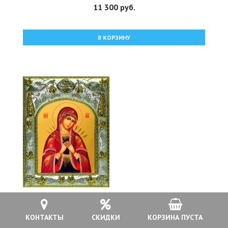
11 300 руб.
В КОРЗИНУ
Икона Божьей Матери Семистрельная 14x18 см в
КОНТАКТЫ
СКИДКИ
КОРЗИНА ПУСТА
серебряном окладе, арт вк-845