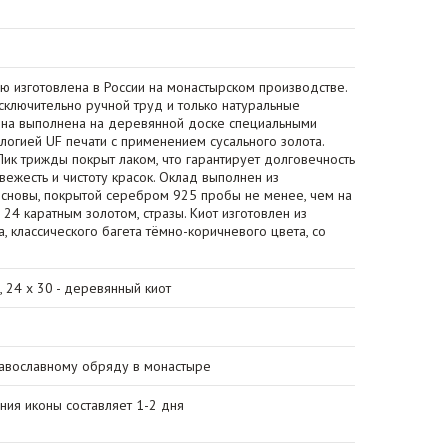
ю изготовлена в России на монастырском производстве.
сключительно ручной труд и только натуральные
она выполнена на деревянной доске специальными
логией UF печати с применением сусального золота.
ик трижды покрыт лаком, что гарантирует долговечность
вежесть и чистоту красок. Оклад выполнен из
сновы, покрытой серебром 925 пробы не менее, чем на
е 24 каратным золотом, стразы. Киот изготовлен из
, классического багета тёмно-коричневого цвета, со
, 24 х 30 - деревянный киот
авославному обряду в монастыре
ния иконы составляет 1-2 дня