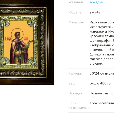
Указатель:
Аркадий
Модель:
вк-949
Материал:
Икона полность
Используется и
материалы. Ик
красками техно
Шелкография. Л
изображения, с
алюминиевой о
13 мкр, а такж
массива дерева
стеклом.
Размеры:
20*24 см икона
Вес:
около 400 гр
Освящено:
По полному пр
Срок
Срок изготовле
изготовления: