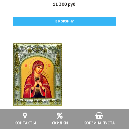
11 300 руб.
В КОРЗИНУ
Икона Божьей Матери Семистрельная 14x18 см в
КОНТАКТЫ
СКИДКИ
КОРЗИНА ПУСТА
серебряном окладе, арт вк-845