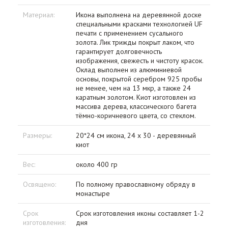
Материал:
Икона выполнена на деревянной доске
специальными красками технологией UF
печати с применением сусального
золота. Лик трижды покрыт лаком, что
гарантирует долговечность
изображения, свежесть и чистоту красок.
Оклад выполнен из алюминиевой
основы, покрытой серебром 925 пробы
не менее, чем на 13 мкр, а также 24
каратным золотом. Киот изготовлен из
массива дерева, классического багета
тёмно-коричневого цвета, со стеклом.
Размеры:
20*24 см икона, 24 х 30 - деревянный
киот
Вес:
около 400 гр
Освящено:
По полному православному обряду в
монастыре
Срок
Срок изготовления иконы составляет 1-2
изготовления:
дня