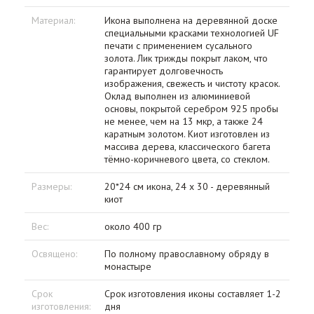
Материал:
Икона выполнена на деревянной доске
специальными красками технологией UF
печати с применением сусального
золота. Лик трижды покрыт лаком, что
гарантирует долговечность
изображения, свежесть и чистоту красок.
Оклад выполнен из алюминиевой
основы, покрытой серебром 925 пробы
не менее, чем на 13 мкр, а также 24
каратным золотом. Киот изготовлен из
массива дерева, классического багета
тёмно-коричневого цвета, со стеклом.
Размеры:
20*24 см икона, 24 х 30 - деревянный
киот
Вес:
около 400 гр
Освящено:
По полному православному обряду в
монастыре
Срок
Срок изготовления иконы составляет 1-2
изготовления:
дня