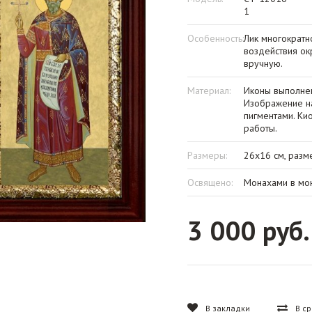
1
Особенность:
Лик многократн
воздействия о
вручную.
Материал:
Иконы выполнен
Изображение на
пигментами. Ки
работы.
Размеры:
26х16 см, разм
Освящено:
Монахами в мон
3 000 руб.
В закладки
В с