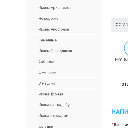
Иконы Архангелов
Недорогие
ОСТАЛ
Иконы Апостолов
Семейные
Иконы Праздников
ИКОНЫ
Соборов
C житиями
В машину
ОТ
Икона Троица
Икона на свадьбу
НАПИ
Икона с окладом
Ваше им
Складни