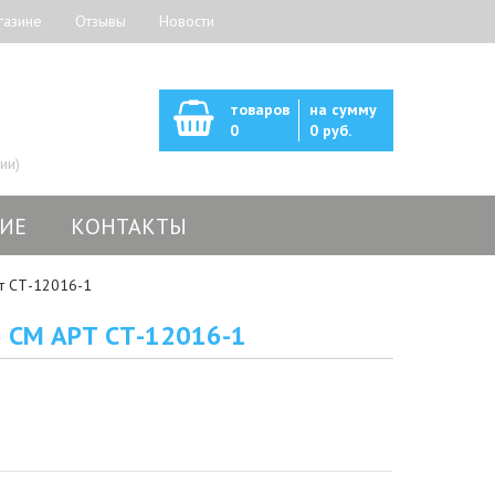
газине
Отзывы
Новости
товаров
на сумму
0
0 руб.
ии)
ИЕ
КОНТАКТЫ
т СТ-12016-1
 СМ АРТ СТ-12016-1