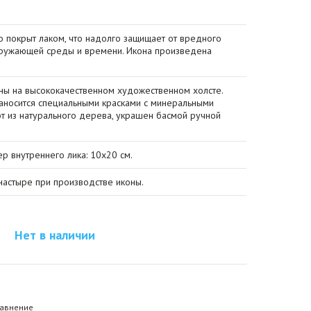
о покрыт лаком, что надолго защищает от вредного
кружающей среды и времени. Икона произведена
ы на высококачественном художественном холсте.
носится специальными красками с минеральными
от из натурального дерева, украшен басмой ручной
ер внутреннего лика: 10х20 см.
астыре при производстве иконы.
Нет в наличии
равнение