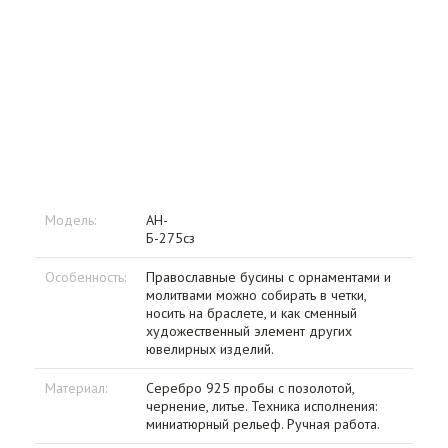
Модель:
АН-
Б-275сз
Особенность:
Православные бусины с орнаментами и
молитвами можно собирать в четки,
носить на браслете, и как сменный
художественный элемент других
ювелирных изделий.
Материал:
Серебро 925 пробы с позолотой,
чернение, литье. Техника исполнения:
миниатюрный рельеф. Ручная работа.