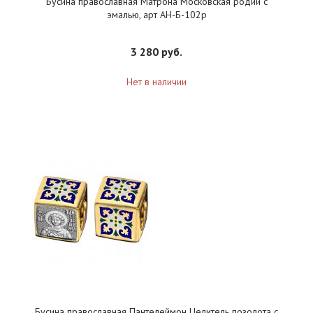
Бусина православная Матрона Московская родий с
эмалью, арт АН-Б-102р
3 280 руб.
Нет в наличии
Бусина православная Пантелеймон Целитель позолота с