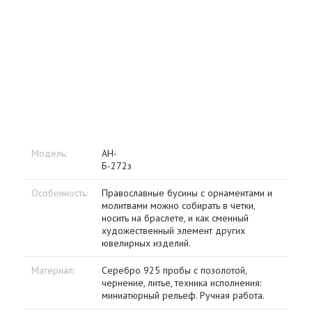
Модель:
АН-
Б-272з
Особенность:
Православные бусины с орнаментами и
молитвами можно собирать в четки,
носить на браслете, и как сменный
художественный элемент других
ювелирных изделий.
Материал:
Серебро 925 пробы с позолотой,
чернение, литье, техника исполнения:
миниатюрный рельеф. Ручная работа.