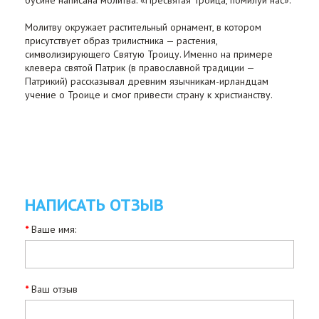
бусине написана молитва: «Пресвятая Троица, помилуй нас».
Молитву окружает растительный орнамент, в котором
присутствует образ трилистника — растения,
символизирующего Святую Троицу. Именно на примере
клевера святой Патрик (в православной традиции —
Патрикий) рассказывал древним язычникам-ирландцам
учение о Троице и смог привести страну к христианству.
НАПИСАТЬ ОТЗЫВ
Ваше имя:
Ваш отзыв