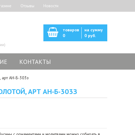
газине
Отзывы
Новости
товаров
на сумму
0
0 руб.
ии)
ИЕ
КОНТАКТЫ
, арт АН-Б-303з
ОЛОТОЙ, АРТ АН-Б-303З
усины с орнаментами и молитвами можно собирать в