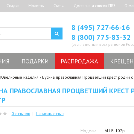
Скидки
Молитвы
Статьи
Доставка и список ПВЗ
О ма
8 (495) 727-66-16
8 (800) 775-83-32
(Бесплатно для всех регионов Росс
НИЯ
ПОДАРКИ
РАСПРОДАЖА
КРЕЩЕН
Ювелирные изделия
Бусина православная Процветший крест родий с 
НА ПРАВОСЛАВНАЯ ПРОЦВЕТШИЙ КРЕСТ Р
7Р
0 отзывов
|
Написать отзыв
Модель:
АН-Б-107р